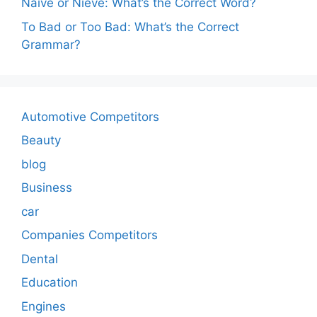
Naive or Nieve: What’s the Correct Word?
To Bad or Too Bad: What’s the Correct
Grammar?
Automotive Competitors
Beauty
blog
Business
car
Companies Competitors
Dental
Education
Engines