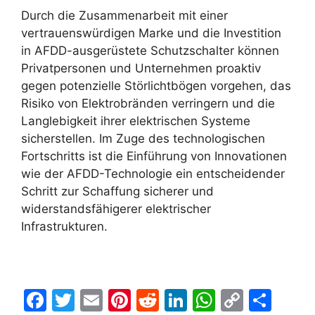
Durch die Zusammenarbeit mit einer
vertrauenswürdigen Marke und die Investition
in AFDD-ausgerüstete Schutzschalter können
Privatpersonen und Unternehmen proaktiv
gegen potenzielle Störlichtbögen vorgehen, das
Risiko von Elektrobränden verringern und die
Langlebigkeit ihrer elektrischen Systeme
sicherstellen. Im Zuge des technologischen
Fortschritts ist die Einführung von Innovationen
wie der AFDD-Technologie ein entscheidender
Schritt zur Schaffung sicherer und
widerstandsfähigerer elektrischer
Infrastrukturen.
F
T
E
Pi
R
Li
W
C
S