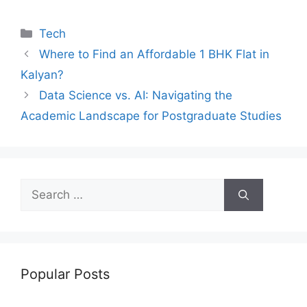
a
w
m
nt
e
n
h
o
h
c
itt
ai
er
d
k
at
p
ar
Categories
Tech
e
er
l
e
di
e
s
y
e
Where to Find an Affordable 1 BHK Flat in
b
st
t
dI
A
Li
Kalyan?
o
n
p
n
Data Science vs. AI: Navigating the
o
p
k
Academic Landscape for Postgraduate Studies
k
Search
for:
Popular Posts